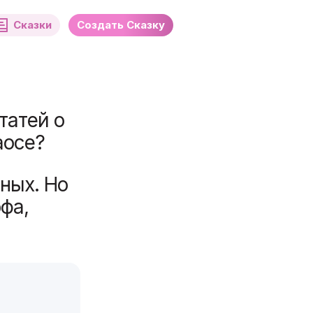
Сказки
Создать Сказку
татей о
аосе?
ных. Но
офа,