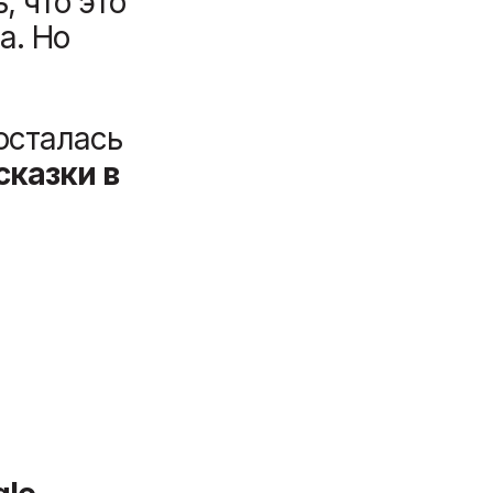
, что это
а. Но
осталась
сказки в