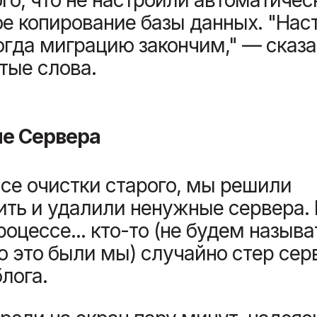
ое копирование базы данных. "Нас
огда миграцию закончим," — сказ
тые слова.
е Сервера
се очистки старого, мы решили
ть и удалили ненужные сервера. 
роцессе... кто-то (не будем называ
о это были мы) случайно стер сер
лога.