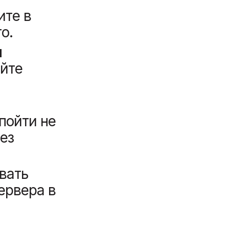
ите в
о.
и
йте
пойти не
ез
авать
ервера в