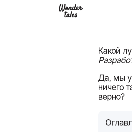
Дан
Какой лу
Разрабо
Да, мы у
ничего т
верно?
Оглав