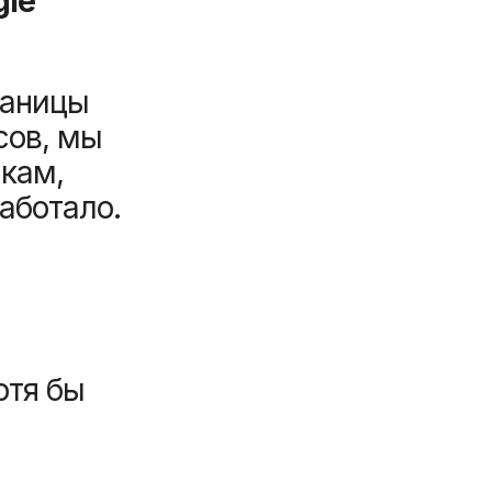
gle
раницы
сов, мы
чкам,
работало.
отя бы