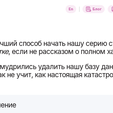
ных
En
Блог
чший способ начать нашу серию с
тке
, если не рассказом о полном х
мудрились удалить нашу базу дан
ак не учит, как настоящая катастр
ление