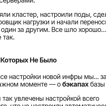
серверами.
яли кластер, настроили поды, сде
овщик нагрузки и начали перенос
один за другим. Все шло хорошо…
 так.
 Которых Не Было
се настройки новой инфры мы... з
ажном моменте — о
бэкапах
базы
 так увлечены настройкой всего
го, что не настроили автоматичес