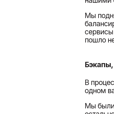
нашими 
Мы подн
балансир
сервисы 
пошло не
Бэкапы,
В процес
одном в
Мы были
остально