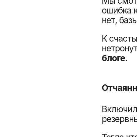
Мы смотр
ошибка к
нет, баз
К счасть
нетрону
блоге
.
Отчаянн
Включил
резервны