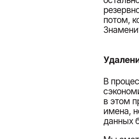
резервн
потом, к
Знамени
Удалени
В процес
сэкономи
в этом п
имена, н
данных б