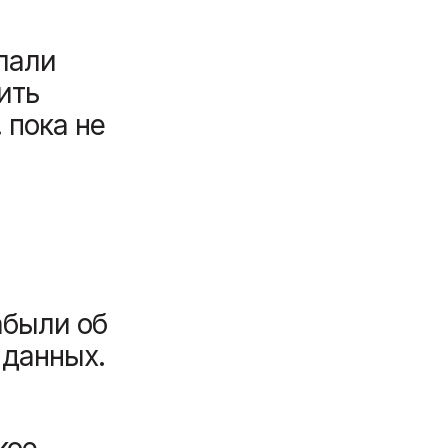
лали
ить
 пока не
абыли об
 данных.
кое