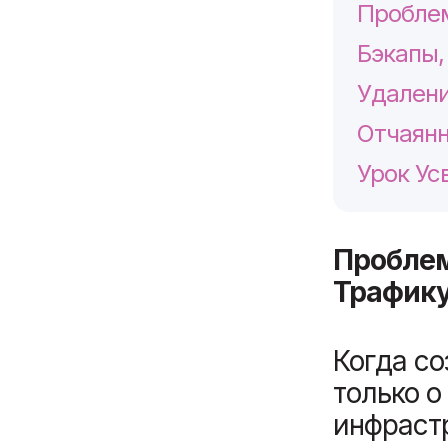
Проблем
Бэкапы,
Удалени
Отчаянн
Урок Ус
Проблем
Трафик
Когда со
только о
инфрастр