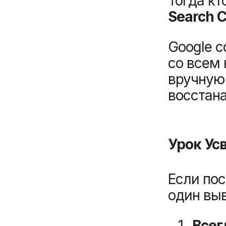
Тогда кт
Search 
Google 
со всем 
вручную 
восстана
Урок Ус
Если пос
один выв
Всег