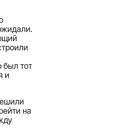
о
ожидали.
ующий
строили
 был тот
я и
решили
ерейти на
жду