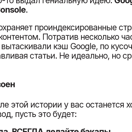
о-то выдал гениальную идею:
Goo
Console
.
сохраняет проиндексированные ст
контентом. Потратив несколько ча
вытаскивали кэш Google, по кусо
вливая статьи. Не идеально, но с
воен
ле этой истории у вас останется х
од, пусть это будет:
да, ВСЕГДА
делайте бэкапы
.