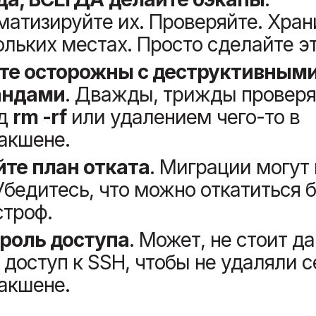
матизируйте их. Проверяйте. Хран
ольких местах. Просто сделайте эт
те осторожны с деструктивным
андами
. Дважды, трижды проверя
ед
rm -rf
или удалением чего-то в
акшене.
те план отката
. Миграции могут 
 Убедитесь, что можно откатиться б
строф.
роль доступа
. Может, не стоит д
 доступ к SSH, чтобы не удаляли с
акшене.