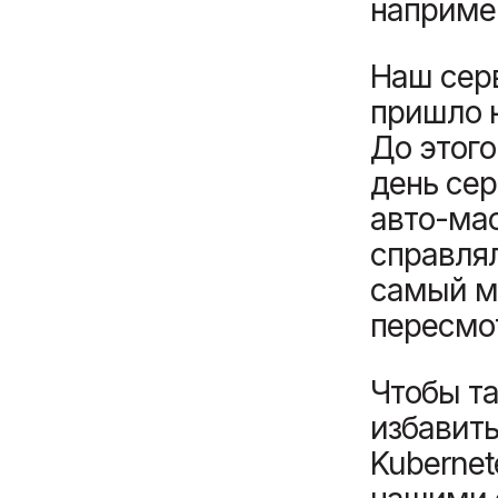
например
Наш серв
пришло 
До этого
день сер
авто-ма
справлял
самый м
пересмо
Чтобы та
избавить
Kuberne