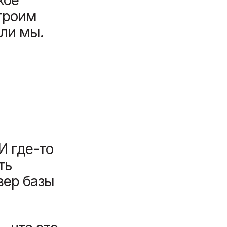
троим
али мы.
И где-то
ть
вер базы