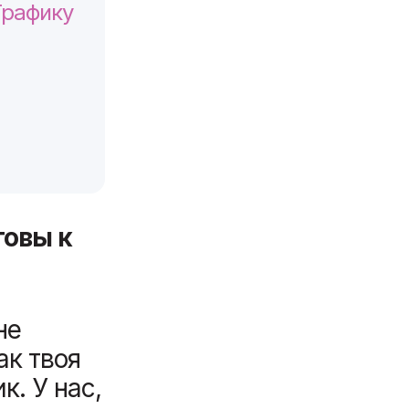
Трафику
товы к
не
ак твоя
. У нас,