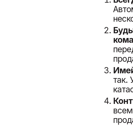
Авто
неск
Будь
ком
пер
прод
Имей
так.
ката
Конт
всем
прод